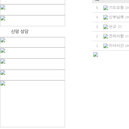
기도요청
[2
5
신부님께
[3
4
선교
[7]
3
건의사항
[1
2
미사시간
[4
1